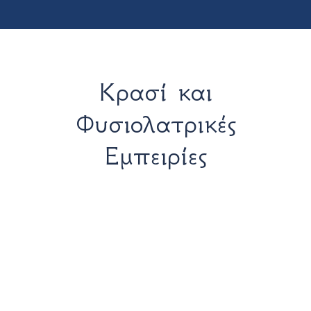
Κρασί και
Φυσιολατρικές
Εμπειρίες
Δρυόδασος Φολόης
Στο οροπέδιο που οι ντόπιοι αποκαλούν
«μπαλκόνι της Ηλείας», απλώνεται ένα
από τα μεγαλύτερα και σπανιότερα
δρυοδάση της Ελλάδας, ενταγμένο στο
δίκτυο Natura 2000. Η επίπεδη