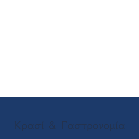
Ήσυχη και ανεξερεύνητη παραλία με
χρυσαφένια άμμο και ρηχά, καθαρά νερά,
ιδανική για οικογένειες και φυσιολάτρες.
Κρασί & Γαστρονομία